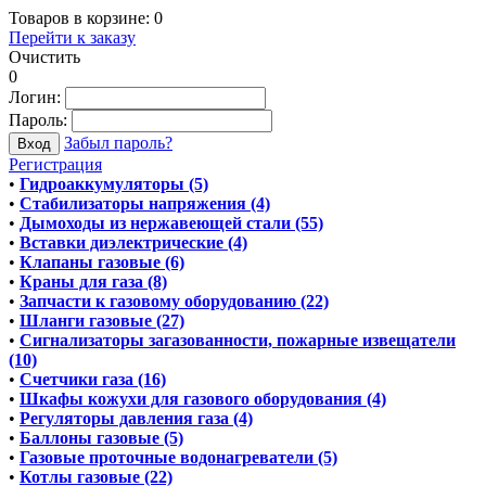
Товаров в корзине:
0
Перейти к заказу
Очистить
0
Логин:
Пароль:
Забыл пароль?
Регистрация
•
Гидроаккумуляторы (5)
•
Стабилизаторы напряжения (4)
•
Дымоходы из нержавеющей стали (55)
•
Вставки диэлектрические (4)
•
Клапаны газовые (6)
•
Краны для газа (8)
•
Запчасти к газовому оборудованию (22)
•
Шланги газовые (27)
•
Сигнализаторы загазованности, пожарные извещатели
(10)
•
Счетчики газа (16)
•
Шкафы кожухи для газового оборудования (4)
•
Регуляторы давления газа (4)
•
Баллоны газовые (5)
•
Газовые проточные водонагреватели (5)
•
Котлы газовые (22)