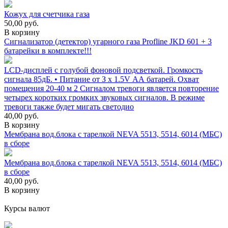
Кожух для счетчика газа
50,00
руб.
В корзину
Сигнализатор (детектор) угарного газа Profline JKD 601 + 3
батарейки в комплекте!!!
LСD-дисплей с голубой фоновой подсветкой. Громкость
сигнала 85дБ. • Питание от З х 1.5V АА батарей. Охват
помещения 20-40 м 2 Сигналом тревоги является повторение
четырех коротких громких звуковых сигналов. В режиме
тревоги также будет мигать светодио
40,00
руб.
В корзину
Мембрана вод.блока с тарелкой NEVA 5513, 5514, 6014 (МБС)
в сборе
Мембрана вод.блока с тарелкой NEVA 5513, 5514, 6014 (МБС)
в сборе
40,00
руб.
В корзину
Курсы валют