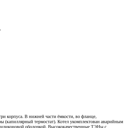
Т
ри корпуса. В нижней части ёмкости, во фланце,
туры (капиллярный термостат). Котел укомплектован аварийным
й силиконовой оболочкой. Высококачественные ТЭНы с