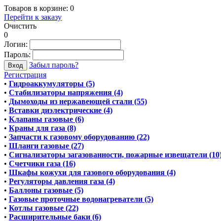
Товаров в корзине:
0
Перейти к заказу
Очистить
0
Логин:
Пароль:
Забыл пароль?
Регистрация
•
Гидроаккумуляторы (5)
•
Стабилизаторы напряжения (4)
•
Дымоходы из нержавеющей стали (55)
•
Вставки диэлектрические (4)
•
Клапаны газовые (6)
•
Краны для газа (8)
•
Запчасти к газовому оборудованию (22)
•
Шланги газовые (27)
•
Сигнализаторы загазованности, пожарные извещатели (10
•
Счетчики газа (16)
•
Шкафы кожухи для газового оборудования (4)
•
Регуляторы давления газа (4)
•
Баллоны газовые (5)
•
Газовые проточные водонагреватели (5)
•
Котлы газовые (22)
•
Расширительные баки (6)