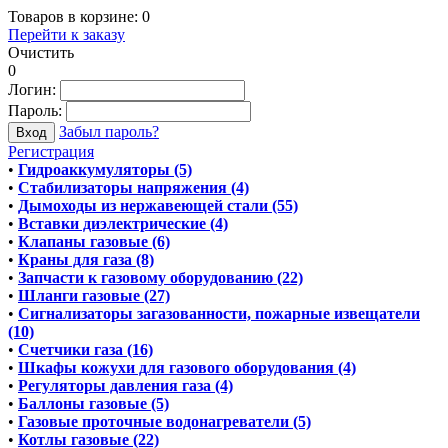
Товаров в корзине:
0
Перейти к заказу
Очистить
0
Логин:
Пароль:
Забыл пароль?
Регистрация
•
Гидроаккумуляторы (5)
•
Стабилизаторы напряжения (4)
•
Дымоходы из нержавеющей стали (55)
•
Вставки диэлектрические (4)
•
Клапаны газовые (6)
•
Краны для газа (8)
•
Запчасти к газовому оборудованию (22)
•
Шланги газовые (27)
•
Сигнализаторы загазованности, пожарные извещатели
(10)
•
Счетчики газа (16)
•
Шкафы кожухи для газового оборудования (4)
•
Регуляторы давления газа (4)
•
Баллоны газовые (5)
•
Газовые проточные водонагреватели (5)
•
Котлы газовые (22)