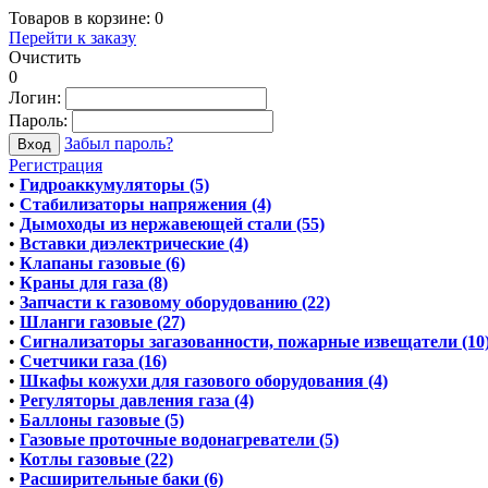
Товаров в корзине:
0
Перейти к заказу
Очистить
0
Логин:
Пароль:
Забыл пароль?
Регистрация
•
Гидроаккумуляторы (5)
•
Стабилизаторы напряжения (4)
•
Дымоходы из нержавеющей стали (55)
•
Вставки диэлектрические (4)
•
Клапаны газовые (6)
•
Краны для газа (8)
•
Запчасти к газовому оборудованию (22)
•
Шланги газовые (27)
•
Сигнализаторы загазованности, пожарные извещатели (10
•
Счетчики газа (16)
•
Шкафы кожухи для газового оборудования (4)
•
Регуляторы давления газа (4)
•
Баллоны газовые (5)
•
Газовые проточные водонагреватели (5)
•
Котлы газовые (22)
•
Расширительные баки (6)