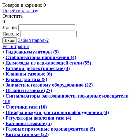
Товаров в корзине:
0
Перейти к заказу
Очистить
0
Логин:
Пароль:
Забыл пароль?
Регистрация
•
Гидроаккумуляторы (5)
•
Стабилизаторы напряжения (4)
•
Дымоходы из нержавеющей стали (55)
•
Вставки диэлектрические (4)
•
Клапаны газовые (6)
•
Краны для газа (8)
•
Запчасти к газовому оборудованию (22)
•
Шланги газовые (27)
•
Сигнализаторы загазованности, пожарные извещатели
(10)
•
Счетчики газа (16)
•
Шкафы кожухи для газового оборудования (4)
•
Регуляторы давления газа (4)
•
Баллоны газовые (5)
•
Газовые проточные водонагреватели (5)
•
Котлы газовые (22)