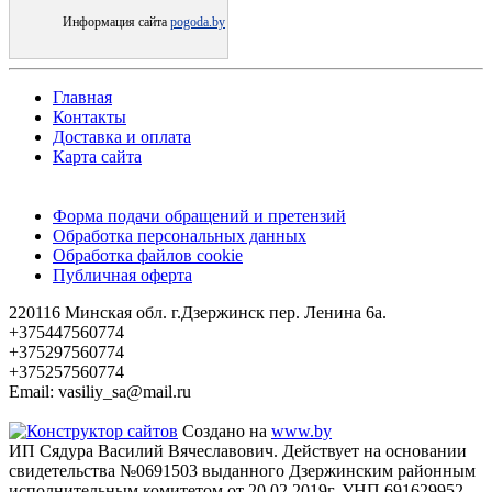
Информация сайта
pogoda.by
Главная
Контакты
Доставка и оплата
Карта сайта
Форма подачи обращений и претензий
Обработка персональных данных
Обработка файлов cookie
Публичная оферта
220116 Минская обл. г.Дзержинск пер. Ленина 6а.
+375447560774
+375297560774
+375257560774
Email: vasiliy_sa@mail.ru
Создано на
www.by
ИП Сядура Василий Вячеславович. Действует на основании
свидетельства №0691503 выданного Дзержинским районным
исполнительным комитетом от 20.02.2019г. УНП 691629952