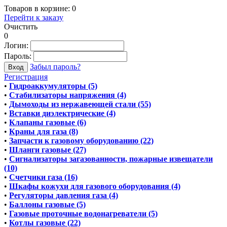
Товаров в корзине:
0
Перейти к заказу
Очистить
0
Логин:
Пароль:
Забыл пароль?
Регистрация
•
Гидроаккумуляторы (5)
•
Стабилизаторы напряжения (4)
•
Дымоходы из нержавеющей стали (55)
•
Вставки диэлектрические (4)
•
Клапаны газовые (6)
•
Краны для газа (8)
•
Запчасти к газовому оборудованию (22)
•
Шланги газовые (27)
•
Сигнализаторы загазованности, пожарные извещатели
(10)
•
Счетчики газа (16)
•
Шкафы кожухи для газового оборудования (4)
•
Регуляторы давления газа (4)
•
Баллоны газовые (5)
•
Газовые проточные водонагреватели (5)
•
Котлы газовые (22)