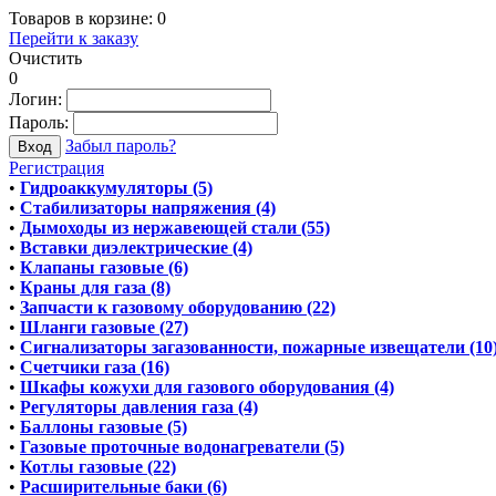
Товаров в корзине:
0
Перейти к заказу
Очистить
0
Логин:
Пароль:
Забыл пароль?
Регистрация
•
Гидроаккумуляторы (5)
•
Стабилизаторы напряжения (4)
•
Дымоходы из нержавеющей стали (55)
•
Вставки диэлектрические (4)
•
Клапаны газовые (6)
•
Краны для газа (8)
•
Запчасти к газовому оборудованию (22)
•
Шланги газовые (27)
•
Сигнализаторы загазованности, пожарные извещатели (10
•
Счетчики газа (16)
•
Шкафы кожухи для газового оборудования (4)
•
Регуляторы давления газа (4)
•
Баллоны газовые (5)
•
Газовые проточные водонагреватели (5)
•
Котлы газовые (22)
•
Расширительные баки (6)