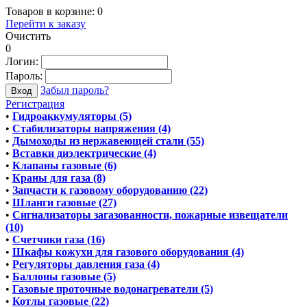
Товаров в корзине:
0
Перейти к заказу
Очистить
0
Логин:
Пароль:
Забыл пароль?
Регистрация
•
Гидроаккумуляторы (5)
•
Стабилизаторы напряжения (4)
•
Дымоходы из нержавеющей стали (55)
•
Вставки диэлектрические (4)
•
Клапаны газовые (6)
•
Краны для газа (8)
•
Запчасти к газовому оборудованию (22)
•
Шланги газовые (27)
•
Сигнализаторы загазованности, пожарные извещатели
(10)
•
Счетчики газа (16)
•
Шкафы кожухи для газового оборудования (4)
•
Регуляторы давления газа (4)
•
Баллоны газовые (5)
•
Газовые проточные водонагреватели (5)
•
Котлы газовые (22)