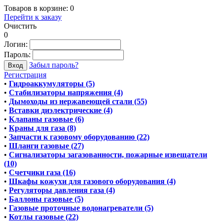
Товаров в корзине:
0
Перейти к заказу
Очистить
0
Логин:
Пароль:
Забыл пароль?
Регистрация
•
Гидроаккумуляторы (5)
•
Стабилизаторы напряжения (4)
•
Дымоходы из нержавеющей стали (55)
•
Вставки диэлектрические (4)
•
Клапаны газовые (6)
•
Краны для газа (8)
•
Запчасти к газовому оборудованию (22)
•
Шланги газовые (27)
•
Сигнализаторы загазованности, пожарные извещатели
(10)
•
Счетчики газа (16)
•
Шкафы кожухи для газового оборудования (4)
•
Регуляторы давления газа (4)
•
Баллоны газовые (5)
•
Газовые проточные водонагреватели (5)
•
Котлы газовые (22)